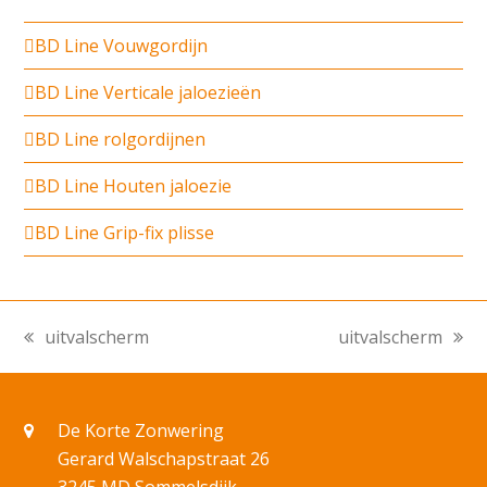
BD Line Vouwgordijn
BD Line Verticale jaloezieën
BD Line rolgordijnen
BD Line Houten jaloezie
BD Line Grip-fix plisse
uitvalscherm
uitvalscherm
previous
next
post:
post:
De Korte Zonwering
Gerard Walschapstraat 26