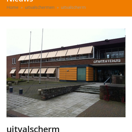
Home
»
uitvalschermen
»
uitvalscherm
uitvalscherm