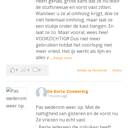
heeft gehad, grote kans dat ze nu door
de stuifsneeuw en vorst vast zitten.
Wanneer u ze al omhoog krijgt, doe ze
niet helemaal omhoog, maar laat ze
een stukje onder de kast hangen. En
laat ze zo. Maar vooral, wees heel
VOORZICHTIG!!! Dus niet meer
gebruiken totdat het voorlopig niet
meer vriest. Het ijs werkt als lijm en
alles v
...
Bekijk meer
9
5
0
Bekijk op Facebook
·
Delen
De Korte Zonwering
7 months ago
Pas wederom weer op. Met de
nattigheid van gisteren en de vorst nu.
Ze vriezen nu echt vast.
Beste iedereen die rolluiken heeft,