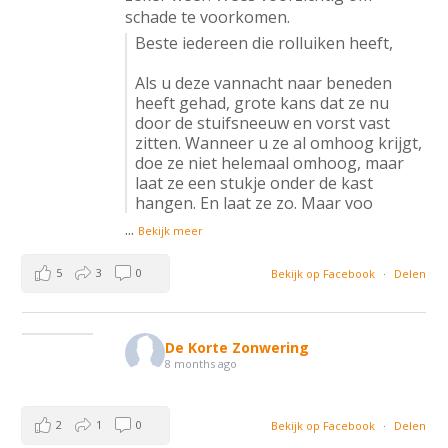
schade te voorkomen.
Beste iedereen die rolluiken heeft,
Als u deze vannacht naar beneden
heeft gehad, grote kans dat ze nu
door de stuifsneeuw en vorst vast
zitten. Wanneer u ze al omhoog krijgt,
doe ze niet helemaal omhoog, maar
laat ze een stukje onder de kast
hangen. En laat ze zo. Maar voo
...
Bekijk meer
5
3
0
Bekijk op Facebook
·
Delen
De Korte Zonwering
8 months ago
2
1
0
Bekijk op Facebook
·
Delen