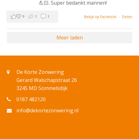
💪🏻. Super bedankt mannen!
9
1
1
Bekijk op Facebook
·
Delen
Meer laden
De Korte Zonwering
Gerard Walschapstraat 26
3245 MD Sommelsdijk
0187 482120
info@dekortezonwering.nl