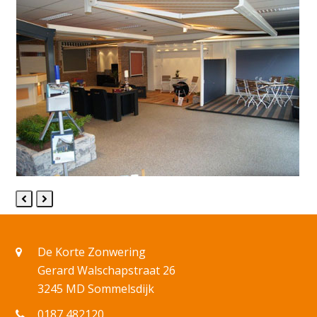
Previous
Next
Slide
Slide
De Korte Zonwering
Gerard Walschapstraat 26
3245 MD Sommelsdijk
0187 482120