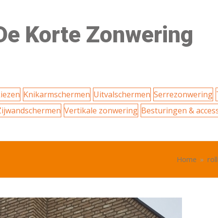
De Korte Zonwering
iezen
Knikarmschermen
Uitvalschermen
Serrezonwering
Zijwandschermen
Vertikale zonwering
Besturingen & acces
Home
»
rol