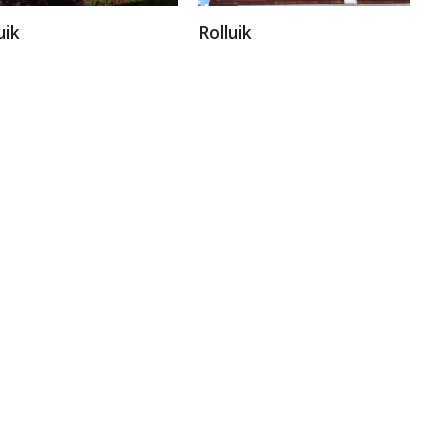
uik
Rolluik