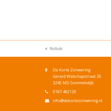
Rolluik
previous
post:
De Korte Zonwering
Gerard Walschapstraat 26
3245 MD Sommelsdijk
0187 482120
info@dekortezonwering.nl