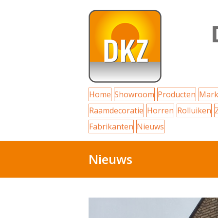
Home
Showroom
Producten
Mark
Raamdecoratie
Horren
Rolluiken
Fabrikanten
Nieuws
Nieuws