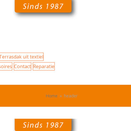
Terrasdak uit textiel
soires
Contact
Reparatie
Home
»
header