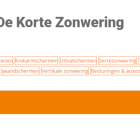
De Korte Zonwering
iezen
Knikarmschermen
Uitvalschermen
Serrezonwering
Zijwandschermen
Vertikale zonwering
Besturingen & acces