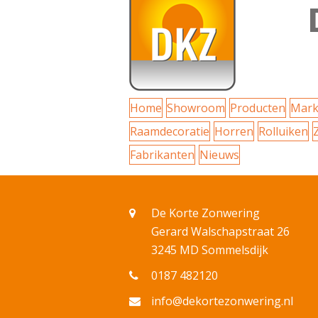
Home
Showroom
Producten
Mark
Raamdecoratie
Horren
Rolluiken
Fabrikanten
Nieuws
De Korte Zonwering
Gerard Walschapstraat 26
3245 MD Sommelsdijk
0187 482120
info@dekortezonwering.nl