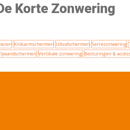
De Korte Zonwering
iezen
Knikarmschermen
Uitvalschermen
Serrezonwering
Zijwandschermen
Vertikale zonwering
Besturingen & acces