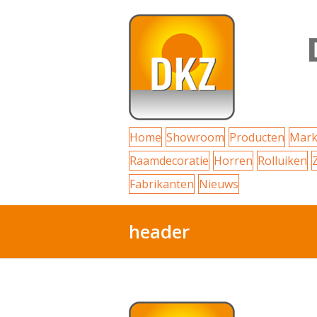
Home
Showroom
Producten
Mark
Raamdecoratie
Horren
Rolluiken
Fabrikanten
Nieuws
header