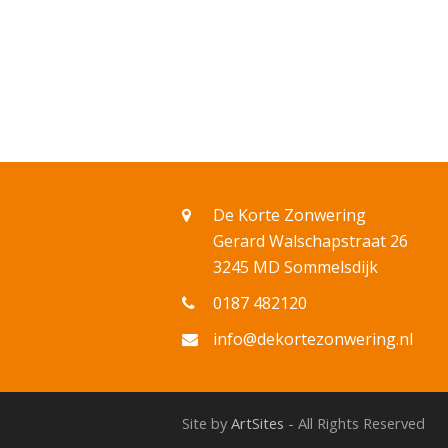
De Korte Zonwering
Gerard Walschapstraat 26
3245 MD Sommelsdijk
0187 482120
info@dekortezonwering.nl
Site by
ArtSites
- All Rights Reserved