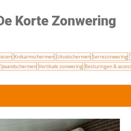
De Korte Zonwering
iezen
Knikarmschermen
Uitvalschermen
Serrezonwering
Zijwandschermen
Vertikale zonwering
Besturingen & acces