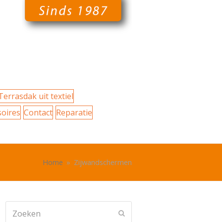
Terrasdak uit textiel
soires
Contact
Reparatie
Home
»
Zijwandschermen
Zoeken
Verzenden